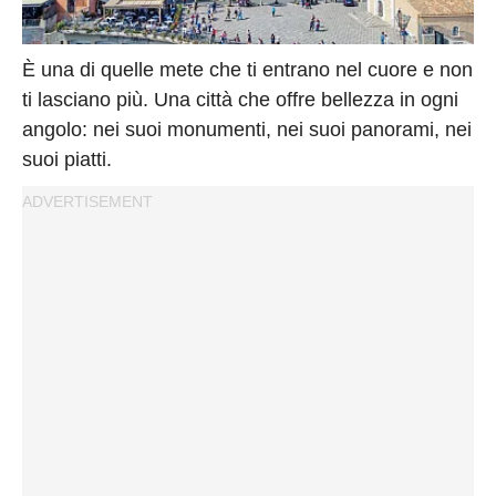
Privacy
Policy
Cookies
È una di quelle mete che ti entrano nel cuore e non
ti lasciano più. Una città che offre bellezza in ogni
Policy
angolo: nei suoi monumenti, nei suoi panorami, nei
Cambia
suoi piatti.
Impostazioni
Privacy
Policy