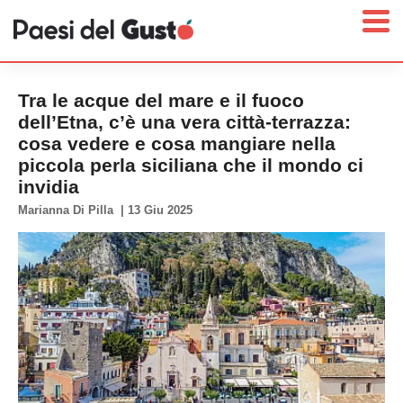
Tra le acque del mare e il fuoco
dell’Etna, c’è una vera città-terrazza:
cosa vedere e cosa mangiare nella
Home
piccola perla siciliana che il mondo ci
invidia
News
Marianna Di Pilla
|
13 Giu 2025
Interviste
Territori
Prodotti
Answer
Newsletter