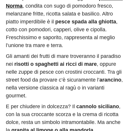
Norma
, condita con sugo di pomodoro fresco,
melanzane fritte, ricotta salata e basilico. Altro
piatto imperdibile è il
pesce spada alla ghiotta
,
cotto con pomodori, capperi, olive e cipolla.
Freschissimo e saporito, rappresenta al meglio
l’unione tra mare e terra.
Gli amanti dei frutti di mare troveranno il paradiso
nei
risotti o spaghetti ai ricci di mare
, oppure
nelle zuppe di pesce con crostini croccanti. Tra gli
street food da provare c’è sicuramente l’
arancino
,
nella versione classica al ragù o in varianti
gourmet.
E per chiudere in dolcezza? Il
cannolo siciliano
,
con la sua croccante scorza e la crema di ricotta
dolce, resta un simbolo intramontabile. Ma anche
la
granita al limone o alla mandorla
,