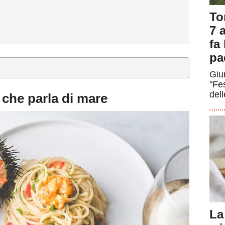
To
7 a
fa
pa
Giun
"Fe
dell
d che parla di mare
La