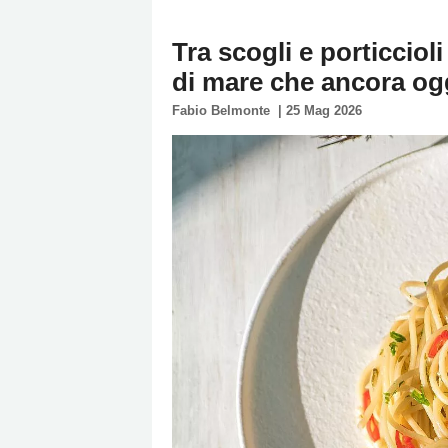
Policy
Tra scogli e porticciol
Cookies
di mare che ancora ogg
Policy
Fabio Belmonte
|
25 Mag 2026
Cambia
Impostazioni
Privacy
Policy