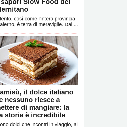
i sapori Slow Food del
lernitano
ilento, così come l'intera provincia
alerno, è terra di meraviglie. Dal ...
ramisù, il dolce italiano
e nessuno riesce a
ettere di mangiare: la
a storia è incredibile
ono dolci che incontri in viaggio, al