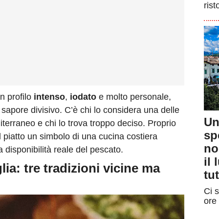
rist
n profilo
intenso
,
iodato
e molto personale,
sapore divisivo. C’è chi lo considera una delle
Un
terraneo e chi lo trova troppo deciso. Proprio
sp
l piatto un simbolo di una cucina costiera
no
a disponibilità reale del pescato.
il
lia: tre tradizioni vicine ma
tut
Ci s
ore 