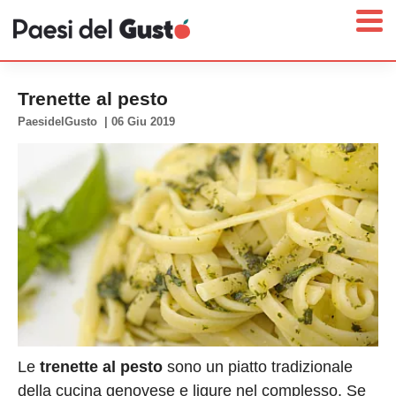
Trenette al pesto
PaesidelGusto
|
06 Giu 2019
Home
News
Interviste
Territori
Prodotti
Answer
Newsletter
Le
trenette al pesto
sono un piatto tradizionale
della cucina genovese e ligure nel complesso. Se