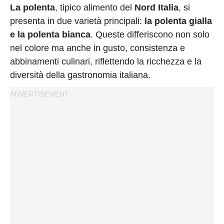
Privacy
La polenta
, tipico alimento del
Nord Italia
, si
Policy
presenta in due varietà principali:
la polenta gialla
Cookies
e la polenta bianca
. Queste differiscono non solo
Policy
nel colore ma anche in gusto, consistenza e
abbinamenti culinari, riflettendo la ricchezza e la
Cambia
diversità della gastronomia italiana.
Impostazioni
Privacy
Policy