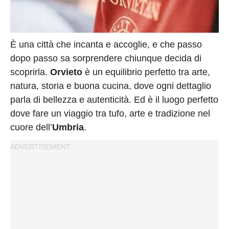
Privacy
Policy
Cookies
È una città che incanta e accoglie, e che passo
Policy
dopo passo sa sorprendere chiunque decida di
Cambia
scoprirla.
Orvieto
è un equilibrio perfetto tra arte,
Impostazioni
natura, storia e buona cucina, dove ogni dettaglio
Privacy
parla di bellezza e autenticità. Ed è il luogo perfetto
Policy
dove fare un viaggio tra tufo, arte e tradizione nel
cuore dell’
Umbria
.