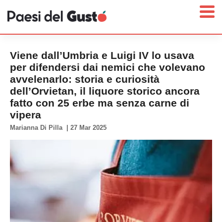
Viene dall’Umbria e Luigi IV lo usava
per difendersi dai nemici che volevano
avvelenarlo: storia e curiosità
Home
dell’Orvietan, il liquore storico ancora
fatto con 25 erbe ma senza carne di
News
vipera
Interviste
Marianna Di Pilla
|
27 Mar 2025
Territori
Prodotti
Answer
Newsletter